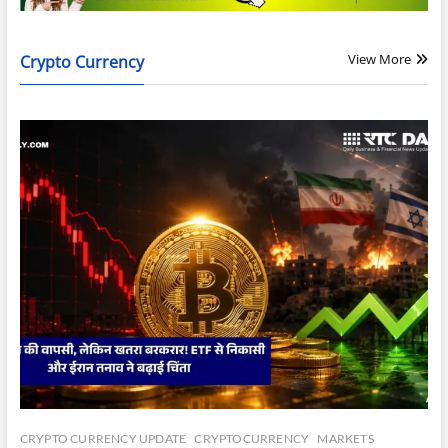
View More
Crypto Currency
CRYPTO CURRENCY UPDATE
CRYPTOCURRENCY
MARKETS