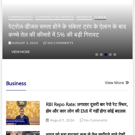
COMMODITIES
CO
E20 विवाद के 
COMMODITIES UPDATE
MARKETS
SLIDER
 सस्ता होने के संकेत! ट्रंप के ऐलान के बाद
मांग दोगुनी, इ
 कीमतों में 5% की बड़ी गिरावट
का रुझान
26
NO COMMENTS
JULY 31, 2026
VIEW MORE
View More
Business
RBI Repo Rate: लगातार दूसरी बार रेपो रेट स्थिर,
होम और कार लोन की EMI में नहीं होगा कोई बदलाव
August 5, 2026
No Comments
भारत को बड़ा झटका! रूस से तेल खरीदने वाले देशों