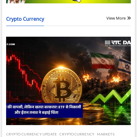
View More
Crypto Currency
CRYPTO CURRENCY UPDATE
CRYPTOCURRENCY
MARKETS