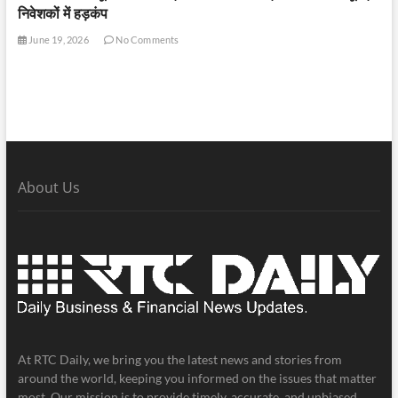
निवेशकों में हड़कंप
June 19, 2026
No Comments
About Us
At RTC Daily, we bring you the latest news and stories from
around the world, keeping you informed on the issues that matter
most. Our mission is to provide timely, accurate, and unbiased