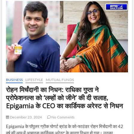
के
लिए:
पहली
बार
निवेश
ने
₹5
लाख
करोड़
का
आंकड़ा
पार
किया
BUSINESS
LIFESTYLE
MUTUAL FUNDS
रोहन मिर्चंदानी का निधन: राधिका गुप्ता ने
प्रोफेशनल्स को ‘लम्हों को जीने’ की दी सलाह,
Epigamia के CEO का कार्डियक अरेस्ट से निधन
December 23, 2024
No Comments
Epigamia के पॉपुलर ग्रीक योगर्ट ब्रांड के को-फाउंडर रोहन मिर्चंदानी का 42
वर्ष की आयु में अचानक कार्डियक अरेस्ट के कारण निधन हो गया। उनका…