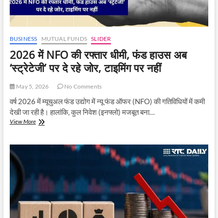
BUSINESS
MUTUAL FUNDS
SLIDER
2026 में NFO की रफ्तार धीमी, फंड हाउस अब
‘स्ट्रेटेजी’ पर दे रहे जोर, टाइमिंग पर नहीं
May 5, 2026
No Comments
वर्ष 2026 में म्यूचुअल फंड उद्योग में न्यू फंड ऑफर (NFO) की गतिविधियों में कमी
देखी जा रही है। हालांकि, कुल निवेश (इनफ्लो) मजबूत बना…
2026
View More
में
NFO
की
रफ्तार
धीमी,
फंड
हाउस
अब
‘स्ट्रेटेजी’
पर
दे