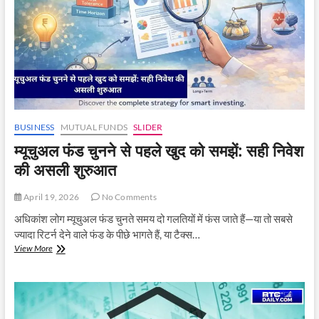
जानें
कैसे
करें
क्लेम
BUSINESS
MUTUAL FUNDS
SLIDER
म्यूचुअल फंड चुनने से पहले खुद को समझें: सही निवेश
की असली शुरुआत
April 19, 2026
No Comments
अधिकांश लोग म्यूचुअल फंड चुनते समय दो गलतियों में फंस जाते हैं—या तो सबसे
ज्यादा रिटर्न देने वाले फंड के पीछे भागते हैं, या टैक्स…
म्यूचुअल
View More
फंड
चुनने
से
पहले
खुद