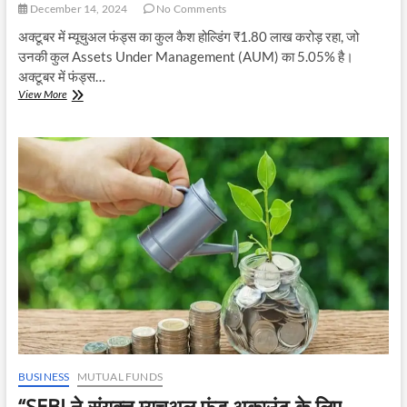
December 14, 2024
No Comments
अक्टूबर में म्यूचुअल फंड्स का कुल कैश होल्डिंग ₹1.80 लाख करोड़ रहा, जो
उनकी कुल Assets Under Management (AUM) का 5.05% है।
अक्टूबर में फंड्स…
म्यूचुअल
View More
फंड्स
का
कैश
होल्डिंग
अक्टूबर
में
₹1.80
लाख
करोड़
तक
पहुंच
गया।
BUSINESS
MUTUAL FUNDS
“SEBI ने संयुक्त म्यूचुअल फंड अकाउंट के लिए