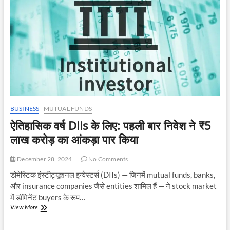
को
समझें:
सही
निवेश
की
असली
शुरुआत
BUSINESS
MUTUAL FUNDS
ऐतिहासिक वर्ष DIIs के लिए: पहली बार निवेश ने ₹5
लाख करोड़ का आंकड़ा पार किया
December 28, 2024
No Comments
डोमेस्टिक इंस्टीट्यूशनल इन्वेस्टर्स (DIIs) — जिनमें mutual funds, banks,
और insurance companies जैसे entities शामिल हैं — ने stock market
में डॉमिनेंट buyers के रूप…
ऐतिहासिक
View More
वर्ष
DIIs