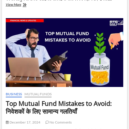
रोहन
View More
मिर्चंदानी
का
निधन:
राधिका
गुप्ता
ने
प्रोफेशनल्स
को
‘लम्हों
को
जीने’
की
दी
सलाह,
Epigamia
के
CEO
BUSINESS
MUTUAL FUNDS
का
Top Mutual Fund Mistakes to Avoid:
कार्डियक
अरेस्ट
निवेशकों के लिए सामान्य गलतियाँ
से
निधन
December 17, 2024
No Comments