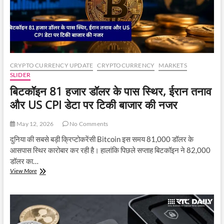
$81,000
के
आसपास
ट्रेड
कर
रही
दुनिया
CRYPTO CURRENCY UPDATE
CRYPTOCURRENCY
MARKETS
की
SLIDER
सबसे
बिटकॉइन 81 हजार डॉलर के पास स्थिर, ईरान तनाव
बड़ी
क्रिप्टोकरेंसी
और US CPI डेटा पर टिकी बाजार की नजर
May 12, 2026
No Comments
दुनिया की सबसे बड़ी क्रिप्टोकरेंसी Bitcoin इस समय 81,000 डॉलर के
आसपास स्थिर कारोबार कर रही है। हालांकि पिछले सप्ताह बिटकॉइन ने 82,000
डॉलर का…
बिटकॉइन
View More
81
हजार
डॉलर
के
पास