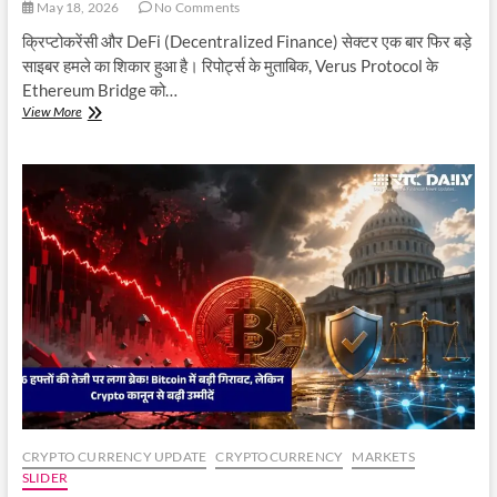
May 18, 2026
No Comments
क्रिप्टोकरेंसी और DeFi (Decentralized Finance) सेक्टर एक बार फिर बड़े
साइबर हमले का शिकार हुआ है। रिपोर्ट्स के मुताबिक, Verus Protocol के
Ethereum Bridge को…
Verus
View More
Ethereum
Bridge
पर
बड़ा
साइबर
हमला,
₹110
करोड़
की
क्रिप्टो
चोरी
से
मचा
हड़कंप
CRYPTO CURRENCY UPDATE
CRYPTOCURRENCY
MARKETS
SLIDER