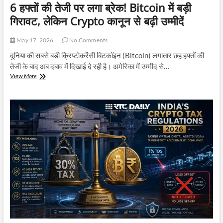
6 हफ्तों की तेजी पर लगा ब्रेक! Bitcoin में बड़ी
गिरावट, लेकिन Crypto कानून से बढ़ी उम्मीदें
May 17, 2026
No Comments
दुनिया की सबसे बड़ी क्रिप्टोकरेंसी बिटकॉइन (Bitcoin) लगातार छह हफ्तों की
तेजी के बाद अब दबाव में दिखाई दे रही है। अमेरिका में उम्मीद से…
6
View More
हफ्तों
की
तेजी
पर
लगा
ब्रेक!
Bitcoin
में
बड़ी
गिरावट,
लेकिन
Crypto
कानून
से
बढ़ी
उम्मीदें