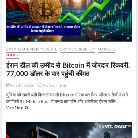
और
ईरान
तनाव
ने
बढ़ाई
चिंता
CRYPTO CURRENCY UPDATE
CRYPTOCURRENCY
MARKETS
SLIDER
ईरान डील की उम्मीद से Bitcoin में जोरदार रिकवरी,
77,000 डॉलर के पार पहुंची कीमत
May 25, 2026
No Comments
दुनिया की सबसे बड़ी क्रिप्टोकरेंसी Bitcoin में एक बार फिर जोरदार तेजी देखने
को मिली है। Middle East में तनाव कम होने और अमेरिका-ईरान शांति…
ईरान
View More
डील
की
उम्मीद
से
Bitcoin