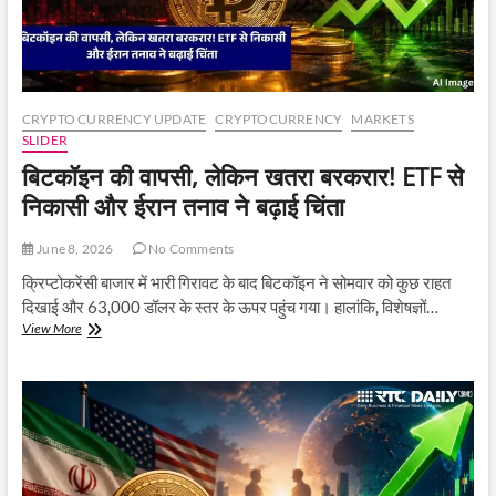
CRYPTO CURRENCY UPDATE
CRYPTOCURRENCY
MARKETS
SLIDER
बिटकॉइन की वापसी, लेकिन खतरा बरकरार! ETF से
निकासी और ईरान तनाव ने बढ़ाई चिंता
June 8, 2026
No Comments
क्रिप्टोकरेंसी बाजार में भारी गिरावट के बाद बिटकॉइन ने सोमवार को कुछ राहत
दिखाई और 63,000 डॉलर के स्तर के ऊपर पहुंच गया। हालांकि, विशेषज्ञों…
बिटकॉइन
View More
की
वापसी,
लेकिन
खतरा
बरकरार!
ETF
से
निकासी