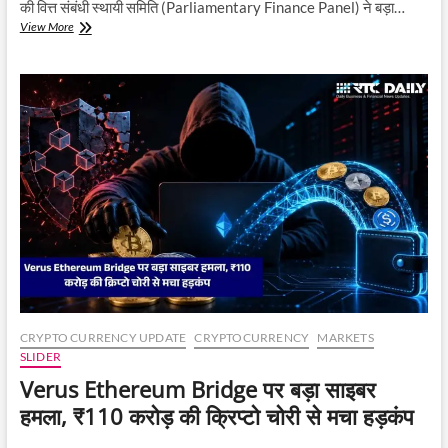
की वित्त संबंधी स्थायी समिति (Parliamentary Finance Panel) ने बड़ा…
क्रिप्टो
View More
रेगुलेशन
पर
संसद
की
सख्ती,
Binance-
WazirX
समेत
बड़ी
कंपनियों
से
जवाब
तलब
CRYPTO CURRENCY UPDATE
CRYPTOCURRENCY
MARKETS
SLIDER
Verus Ethereum Bridge पर बड़ा साइबर
हमला, ₹110 करोड़ की क्रिप्टो चोरी से मचा हड़कंप