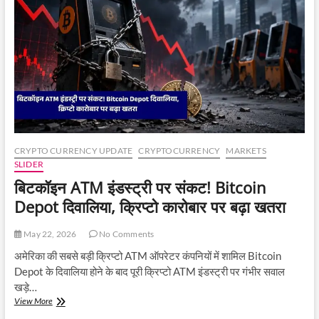
में
जोरदार
रिकवरी,
77,000
डॉलर
के
पार
पहुंची
कीमत
CRYPTO CURRENCY UPDATE
CRYPTOCURRENCY
MARKETS
SLIDER
बिटकॉइन ATM इंडस्ट्री पर संकट! Bitcoin
Depot दिवालिया, क्रिप्टो कारोबार पर बढ़ा खतरा
May 22, 2026
No Comments
अमेरिका की सबसे बड़ी क्रिप्टो ATM ऑपरेटर कंपनियों में शामिल Bitcoin
Depot के दिवालिया होने के बाद पूरी क्रिप्टो ATM इंडस्ट्री पर गंभीर सवाल
खड़े…
बिटकॉइन
View More
ATM