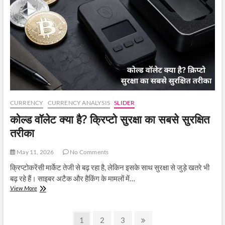
स्थिर,
ईरान
तनाव
और
US
CPI
डेटा
पर
टिकी
बाजार
की
नजर
CURRENCY
CURRENCY ANALYSIS
SLIDER
कोल्ड वॉलेट क्या है? क्रिप्टो सुरक्षा का सबसे सुरक्षित
तरीका
May 11, 2026
No Comments
क्रिप्टोकरेंसी मार्केट तेजी से बढ़ रहा है, लेकिन इसके साथ सुरक्षा से जुड़े खतरे भी
बढ़ रहे हैं। साइबर अटैक और हैकिंग के मामलों में…
कोल्ड
View More
वॉलेट
क्या
Posts
है?
Page
Page
Page
Next
1
2
3
क्रिप्टो