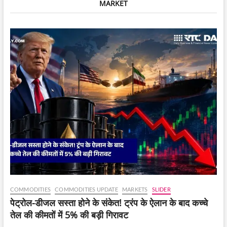
MARKET
बड़ी
गिरावट,
लेकिन
Crypto
कानून
से
बढ़ी
उम्मीदें
COMMODITIES
COMMODITIES UPDATE
MARKETS
SLIDER
पेट्रोल-डीजल सस्ता होने के संकेत! ट्रंप के ऐलान के बाद कच्चे
तेल की कीमतों में 5% की बड़ी गिरावट