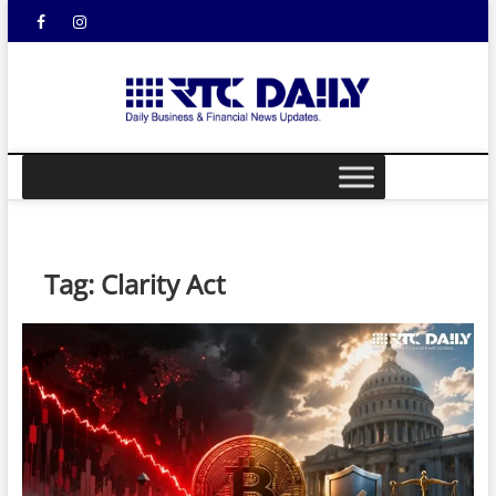
Skip
Facebook
Instagram
YouTube
to
content
rtcdail
DAILY
BUSINESS &
FINANCIAL
NEWS UPDATES
Tag:
Clarity Act