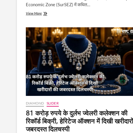
Economic Zone (SurSEZ) में कथित…
सुरत
View More
Special
Economic
Zone
में
हीरों
का
बड़ा
घोटाला
उजागर:
DRI
ने
पकड़ा
₹1174
करोड़
का
रैकेट,
DIAMOND
SLIDER
₹65
करोड़
81 करोड़ रुपये के दुर्लभ ज्वेलरी कलेक्शन की
ड्यूटी
रिकॉर्ड बिक्री, हेरिटेज ऑक्शन में दिखी खरीदारो
चोरी
का
जबरदस्त दिलचस्पी
आरोप