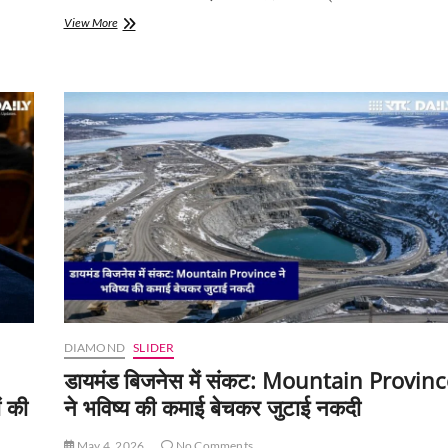
छोटे
View More
हीरों
की
कमजोर
मांग
से
संकट
में
Petra
Diamonds,
Finsch
Mine
बंद
करने
पर
कर
रही
विचार
DIAMOND
SLIDER
डायमंड बिजनेस में संकट: Mountain Provinc
ं की
ने भविष्य की कमाई बेचकर जुटाई नकदी
May 4, 2026
No Comments