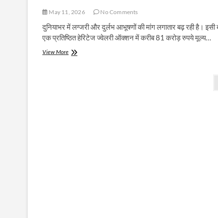
May 11, 2026
No Comments
दुनियाभर में लग्जरी और दुर्लभ आभूषणों की मांग लगातार बढ़ रही है। इसी
एक प्रतिष्ठित हेरिटेज ज्वेलरी ऑक्शन में करीब 81 करोड़ रुपये मूल्य…
81
View More
करोड़
रुपये
Posts
के
दुर्लभ
pagination
ज्वेलरी
कलेक्शन
की
रिकॉर्ड
बिक्री,
हेरिटेज
ऑक्शन
में
दिखी
खरीदारों
की
जबरदस्त
दिलचस्पी