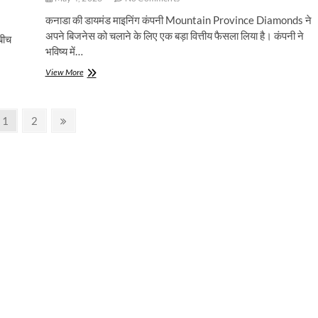
कनाडा की डायमंड माइनिंग कंपनी Mountain Province Diamonds ने
अपने बिजनेस को चलाने के लिए एक बड़ा वित्तीय फैसला लिया है। कंपनी ने
 बीच
भविष्य में…
डायमंड
View More
बिजनेस
में
संकट:
Page
Page
Next
1
2
Mountain
page
Province
ने
भविष्य
की
कमाई
बेचकर
जुटाई
नकदी