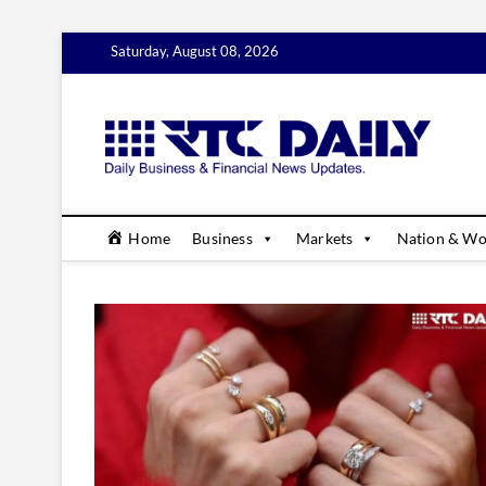
Skip
Saturday, August 08, 2026
to
content
rtc
DAILY B
Home
Business
Markets
Nation & Wo