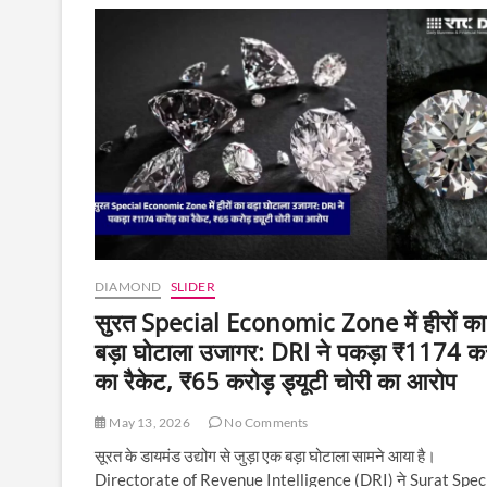
ग्लोबल
हब,
अब
भारत
के
80%
रफ
डायमंड
सीधे
हो
रहे
इम्पोर्ट
DIAMOND
SLIDER
सुरत Special Economic Zone में हीरों का
बड़ा घोटाला उजागर: DRI ने पकड़ा ₹1174 कर
का रैकेट, ₹65 करोड़ ड्यूटी चोरी का आरोप
May 13, 2026
No Comments
सूरत के डायमंड उद्योग से जुड़ा एक बड़ा घोटाला सामने आया है।
Directorate of Revenue Intelligence (DRI) ने Surat Spec