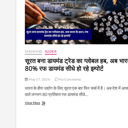
महिला
की
किस्मत
चमकी,
पार्क
में
मिला
3
कैरेट
का
DIAMOND
SLIDER
दुर्लभ
हीरा
सूरत बना डायमंड ट्रेड का ग्लोबल हब, अब भार
80% रफ डायमंड सीधे हो रहे इम्पोर्ट
May 17, 2026
No Comments
भारत के हीरा उद्योग के लिए सूरत एक बार फिर चर्चा में है। अब देश में आय
वाले लगभग 80 प्रतिशत रफ डायमंड सीधे…
सूरत
View More
बना
डायमंड
ट्रेड
का