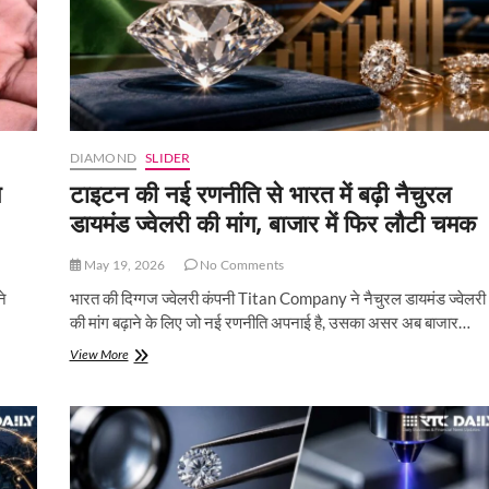
की
पहली
पसंद
बने
नेचुरल
स्टोन
DIAMOND
SLIDER
त
टाइटन की नई रणनीति से भारत में बढ़ी नैचुरल
डायमंड ज्वेलरी की मांग, बाजार में फिर लौटी चमक
May 19, 2026
No Comments
ने
भारत की दिग्गज ज्वेलरी कंपनी Titan Company ने नैचुरल डायमंड ज्वेलरी
की मांग बढ़ाने के लिए जो नई रणनीति अपनाई है, उसका असर अब बाजार…
टाइटन
View More
की
नई
रणनीति
से
भारत
में