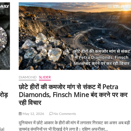
को
लेकर
ब्रिटेन
में
सख्ती:
भ्रामक
विज्ञापन
पर
दो
बड़ी
ज्वेलरी
कंपनियों
पर
कार्रवाई
DIAMOND
SLIDER
छोटे हीरों की कमजोर मांग से संकट में Petra
ोड़
Diamonds, Finsch Mine बंद करने पर कर
रही विचार
May 12, 2026
No Comments
दुनियाभर में छोटे आकार के हीरों की मांग में लगातार गिरावट का असर अब बड़ी
ial
डायमंड कंपनियों पर भी दिखाई देने लगा है। दक्षिण अफ्रीका…