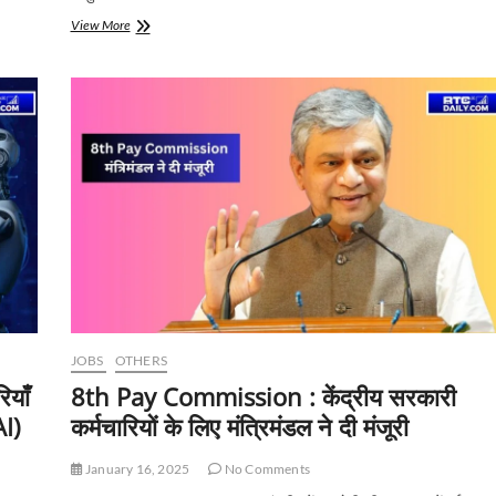
2025
View More
में
सैलरी
हाइक:
इस
साल
आपकी
सैलरी
में
कितना
होगा
बढ़ावा?
रिपोर्ट
में
बड़ा
खुलासा
JOBS
OTHERS
ियाँ
8th Pay Commission : केंद्रीय सरकारी
AI)
कर्मचारियों के लिए मंत्रिमंडल ने दी मंजूरी
January 16, 2025
No Comments