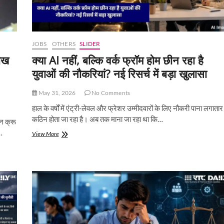
JOBS
OTHERS
SLIDER
ाख
क्या AI नहीं, बल्कि वर्क फ्रॉम होम छीन रहा है
युवाओं की नौकरियां? नई रिसर्च में बड़ा खुलासा
May 31, 2026
No Comments
हाल के वर्षों में एंट्री-लेवल और फ्रेशर उम्मीदवारों के लिए नौकरी पाना लगातार
कठिन होता जा रहा है। अब तक माना जा रहा था कि…
िन क्रू
…
क्या
View More
AI
नहीं,
बल्कि
वर्क
फ्रॉम
होम
छीन
रहा
है
युवाओं