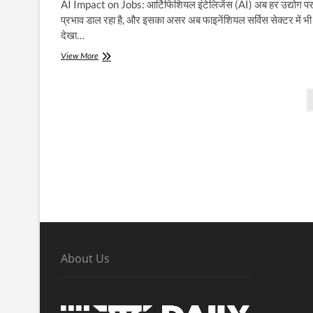
AI Impact on Jobs: आर्टिफिशियल इंटेलिजेंस (AI) अब हर उद्योग प
प्रभाव डाल रहा है, और इसका असर अब फाइनेंशियल सर्विस सेक्टर में भी
देखा…
अमेरिकी
View More
वॉल
स्ट्रीट
Posts
में
5
pagination
सालों
में
2
लाख
नौकरियाँ
घट
सकती
हैं,
कारण
आर्टिफिशियल
इंटेलिजेंस
(AI)
About Us