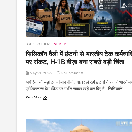
लेकर
विदेशी
भत्तों
तक,
वायरल
पोस्ट
में
सामने
JOBS
OTHERS
SLIDER
आई
पूरी
सिलिकॉन वैली में छंटनी से भारतीय टेक कर्मचारि
कमाई
पर संकट, H-1B वीज़ा बना सबसे बड़ी चिंता
की
डिटेल
May 21, 2026
No Comments
अमेरिका की बड़ी टेक कंपनियों में लगातार हो रही छंटनी ने हजारों भारती
प्रोफेशनल्स के भविष्य पर गंभीर सवाल खड़े कर दिए हैं। सिलिकॉन…
सिलिकॉन
View More
वैली
में
छंटनी
से
भारतीय
टेक