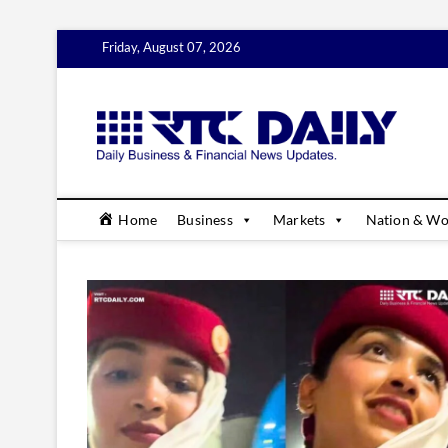
Skip
Friday, August 07, 2026
to
content
rtc
DAILY B
Home
Business
Markets
Nation & Wo