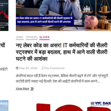
की
नौकरियां?
नई
रिसर्च
में
बड़ा
खुलासा
JOBS
OTHERS
SLIDER
यों
नए लेबर कोड का असर! IT कर्मचारियों की सैलरी
स्ट्रक्चर में बड़ा बदलाव, हाथ में आने वाली सैलरी
घटने की आशंका
May 20, 2026
No Comments
य आईटी
कंपनियां बदल रही हैं वेतन स्ट्रक्चर, बेसिक सैलरी बढ़ने से PF और ग्रेच्युटी
कटौती होगी ज्यादा नई दिल्ली: देश की आईटी कंपनियों में काम करने…
नए
View More
लेबर
कोड
का
असर!
IT