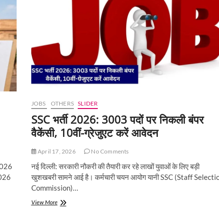
कर्मचारियों
की
सैलरी
स्ट्रक्चर
में
बड़ा
बदलाव,
हाथ
में
आने
वाली
JOBS
OTHERS
SLIDER
सैलरी
घटने
SSC भर्ती 2026: 3003 पदों पर निकली बंपर
की
वैकेंसी, 10वीं-ग्रेजुएट करें आवेदन
आशंका
April 17, 2026
No Comments
 2026
नई दिल्ली: सरकारी नौकरी की तैयारी कर रहे लाखों युवाओं के लिए बड़ी
2026
खुशखबरी सामने आई है। कर्मचारी चयन आयोग यानी SSC (Staff Selecti
Commission)…
SSC
View More
भर्ती