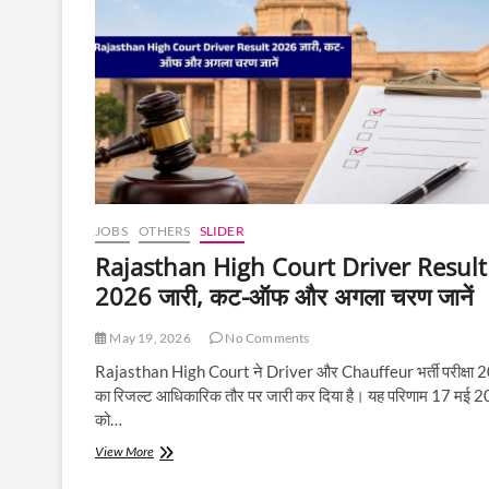
कर्मचारियों
पर
संकट,
H-
1B
वीज़ा
बना
सबसे
बड़ी
चिंता
JOBS
OTHERS
SLIDER
Rajasthan High Court Driver Result
2026 जारी, कट-ऑफ और अगला चरण जानें
May 19, 2026
No Comments
Rajasthan High Court ने Driver और Chauffeur भर्ती परीक्षा
का रिजल्ट आधिकारिक तौर पर जारी कर दिया है। यह परिणाम 17 मई 
को…
Rajasthan
View More
High