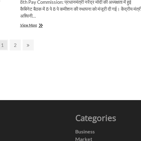
र
8th Pay Commission: प्रधानमंत्री नरेंद्र मोदी की अध्यक्षता में हुई
कैबिनेट बैठक में 8 पे 8 पे कमीशन की स्थापना को मंजूरी दी गई। केंद्रीय मंत्र
अश्विनी…
8th
View More
Pay Commission
:
केंद्रीय
Page
Page
Next
1
2
सरकारी
page
कर्मचारियों
के
लिए
मंत्रिमंडल
ने
दी
मंजूरी
Categories
Business
Market