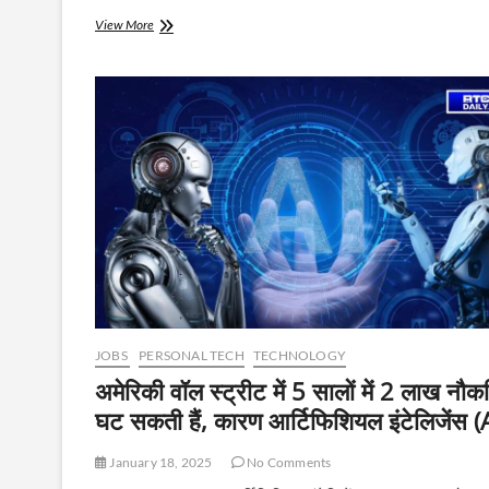
📝
View More
UPSC
CSE
2026
नोटिफिकेशन
जारी:
933
पदों
पर
होगी
भर्ती,
ऐसे
करें
आवेदन
JOBS
PERSONAL TECH
TECHNOLOGY
अमेरिकी वॉल स्ट्रीट में 5 सालों में 2 लाख नौकर
घट सकती हैं, कारण आर्टिफिशियल इंटेलिजेंस (
January 18, 2025
No Comments