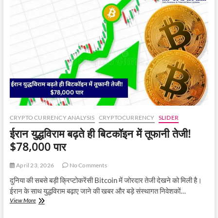
Iran
तनाव
के
बीच
स्थिर
रहा
Bitcoin,
$81,000
के
आसपास
ट्रेड
कर
रही
दुनिया
CRYPTO CURRENCY ANALYSIS
CRYPTOCURRENCY
SLIDER
की
ईरान युद्धविराम बढ़ते ही बिटकॉइन में तूफानी तेजी!
सबसे
बड़ी
$78,000 पार
क्रिप्टोकरेंसी
April 23, 2026
No Comments
दुनिया की सबसे बड़ी क्रिप्टोकरेंसी Bitcoin में जोरदार तेजी देखने को मिली है।
ईरान के साथ युद्धविराम बढ़ाए जाने की खबर और बड़े संस्थागत निवेशकों…
ईरान
View More
युद्धविराम
बढ़ते