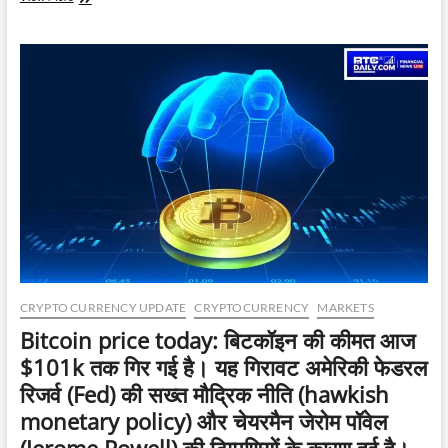
बिटकॉइन
में
15%
की
भारी
गिरावट,
$61,000
से
नीचे
फिसला
—
क्रिप्टो
पर
भरोसा
डगमगाया
CRYPTO CURRENCY UPDATE
CRYPTOCURRENCY
MARKETS
Bitcoin price today: बिटकॉइन की कीमत आज
$101k तक गिर गई है। यह गिरावट अमेरिकी फेडरल
रिजर्व (Fed) की सख्त मौद्रिक नीति (hawkish
monetary policy) और चेयरमैन जेरोम पॉवेल
(Jerome Powell) की टिप्पणियों के कारण हुई है।