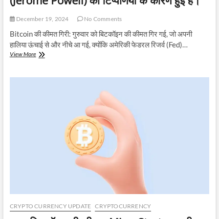
December 19, 2024
No Comments
Bitcoin की कीमत गिरी: गुरुवार को बिटकॉइन की कीमत गिर गई, जो अपनी
हालिया ऊंचाई से और नीचे आ गई, क्योंकि अमेरिकी फेडरल रिजर्व (Fed)…
Bitcoin
View More
price
today:
बिटकॉइन
की
कीमत
आज
$101k
तक
गिर
गई
है।
यह
गिरावट
अमेरिकी
फेडरल
रिजर्व
(Fed)
CRYPTO CURRENCY UPDATE
CRYPTOCURRENCY
की