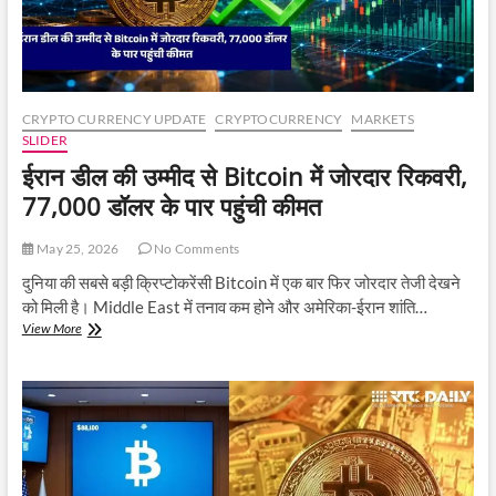
CRYPTO CURRENCY UPDATE
CRYPTOCURRENCY
MARKETS
SLIDER
ईरान डील की उम्मीद से Bitcoin में जोरदार रिकवरी,
77,000 डॉलर के पार पहुंची कीमत
May 25, 2026
No Comments
दुनिया की सबसे बड़ी क्रिप्टोकरेंसी Bitcoin में एक बार फिर जोरदार तेजी देखने
को मिली है। Middle East में तनाव कम होने और अमेरिका-ईरान शांति…
ईरान
View More
डील
की
उम्मीद
से
Bitcoin
में
जोरदार
रिकवरी,