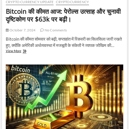
CRYPTO CURRENCY UPDATE
CRYPTOCURRENCY
Bitcoin की कीमत आज: पेरोल्स उत्साह और चुनावी
दृष्टिकोण पर $63k पर बढ़ी।
October 7, 2024
No Comments
Bitcoin की कीमत सोमवार को बढ़ी, सप्ताहांत में रिकवरी का सिलसिला जारी रखते
हुए, क्योंकि अमेरिकी अर्थव्यवस्था में मजबूती के संकेतों ने व्यापक जोखिम की…
Bitcoin
View More
की
कीमत
आज:
पेरोल्स
उत्साह
और
चुनावी
दृष्टिकोण
पर
$63k
पर
बढ़ी।