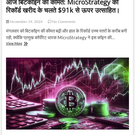
आज बिटकॉइन की कीमत: MicroStrategy की
सख्त
मौद्रिक
रिकॉर्ड खरीद के चलते $91k से ऊपर उत्साहित।
नीति
(hawkish
November 19, 2024
No Comments
monetary
policy)
मंगलवार को बिटकॉइन की कीमत बढ़ी और हाल के रिकॉर्ड उच्च स्तरों के करीब बनी
और
रही, क्योंकि प्रमुख कॉर्पोरेट धारक MicroStrategy ने इस कॉइन की…
चेयरमैन
आज
View More
जेरोम
बिटकॉइन
पॉवेल
की
(Jerome
कीमत:
Powell)
MicroStrategy
की
की
टिप्पणियों
रिकॉर्ड
के
खरीद
कारण
के
हुई
चलते
है।
$91k
से
ऊपर
उत्साहित।