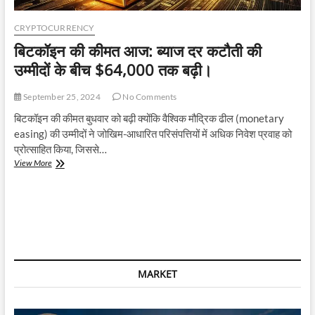
CRYPTOCURRENCY
बिटकॉइन की कीमत आज: ब्याज दर कटौती की
उम्मीदों के बीच $64,000 तक बढ़ी।
September 25, 2024
No Comments
बिटकॉइन की कीमत बुधवार को बढ़ी क्योंकि वैश्विक मौद्रिक ढील (monetary
easing) की उम्मीदों ने जोखिम-आधारित परिसंपत्तियों में अधिक निवेश प्रवाह को
प्रोत्साहित किया, जिससे…
बिटकॉइन
View More
की
कीमत
आज:
ब्याज
दर
कटौती
की
उम्मीदों
MARKET
के
बीच
$64,000
तक