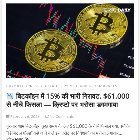
ही
बिटकॉइन
में
तूफानी
तेजी!
$78,000
पार
CRYPTO CURRENCY UPDATE
CRYPTOCURRENCY
MARKETS
बिटकॉइन में 15% की भारी गिरावट, $61,000
से नीचे फिसला — क्रिप्टो पर भरोसा डगमगाया
February 6, 2026
No Comments
गुरुवार शाम बिटकॉइन कुछ समय के लिए $61,000 के नीचे फिसल गया, क्योंकि
“डिजिटल गोल्ड” कहे जाने वाले इस एसेट पर निवेशकों का भरोसा लगातार…
View More