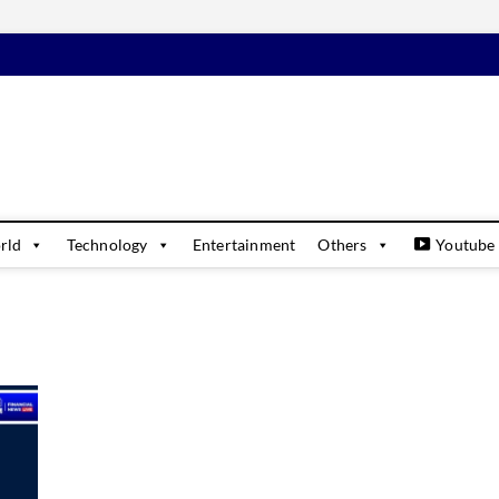
daily
USINESS & FINANCIAL NEWS UPDATES
rld
Technology
Entertainment
Others
Youtube