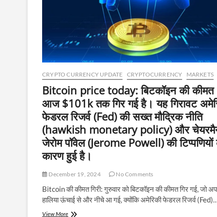
CRYPTO CURRENCY UPDATE
CRYPTOCURRENCY
MARKETS
Bitcoin price today: बिटकॉइन की कीमत
आज $101k तक गिर गई है। यह गिरावट अमेर
फेडरल रिजर्व (Fed) की सख्त मौद्रिक नीति
(hawkish monetary policy) और चेयरमै
जेरोम पॉवेल (Jerome Powell) की टिप्पणियों 
कारण हुई है।
December 19, 2024
No Comments
Bitcoin की कीमत गिरी: गुरुवार को बिटकॉइन की कीमत गिर गई, जो अ
हालिया ऊंचाई से और नीचे आ गई, क्योंकि अमेरिकी फेडरल रिजर्व (Fed)
Bitcoin
View More