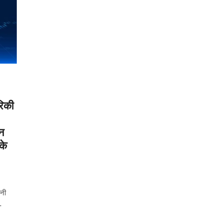
िकी
न
के
पनी
…