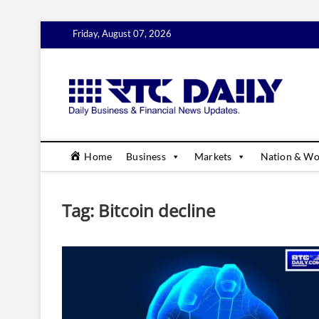
Skip
Friday, August 07, 2026
to
content
rtc
DAILY B
Home
Business
Markets
Nation & Wo
Tag:
Bitcoin decline