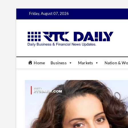
Skip
Friday, August 07, 2026
to
content
rtc
DAILY B
Home
Business
Markets
Nation & Wo