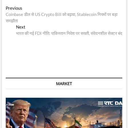
Post
Previous
Previous
post:
Coinbase डील से US Crypto Bill को बढ़ावा, Stablecoin नियमों पर बड़ा
navigation
समझौता
Next
Next
post:
भारत की नई FDI नीति: पाकिस्तान निवेश पर सख्ती, संवेदनशील सेक्टर बंद
MARKET