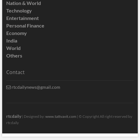
Nation & World
Technology
Entertainment
Personal Finance
Economy
India
World
Others
Contact
rtcdailynews@gmail.com
rtcdaily
| Designed by:
www.tattvavit.com
|
© Copyright All right reserved by
rtcdaily