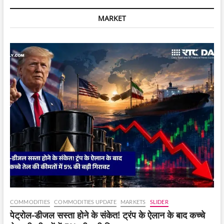
CEO
Rohan
MARKET
Verma
ने
अपनी
आगामी
B2C
venture
को
लेकर
THIS
स्पष्ट
किया।
COMMODITIES
COMMODITIES UPDATE
MARKETS
SLIDER
पेट्रोल-डीजल सस्ता होने के संकेत! ट्रंप के ऐलान के बाद कच्चे