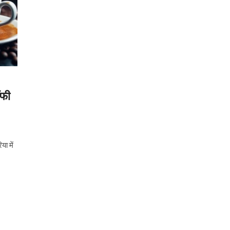
ॉफी
ा में