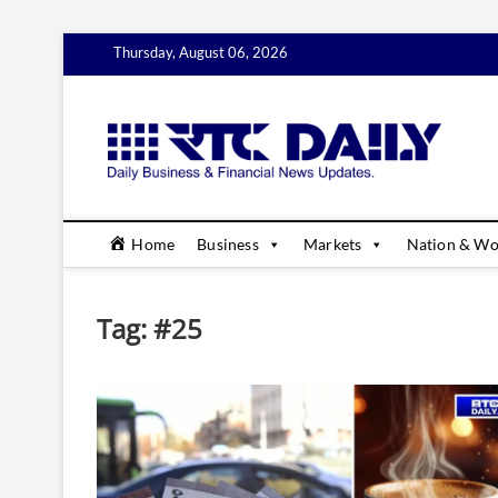
Skip
Thursday, August 06, 2026
to
content
rtc
DAILY B
Home
Business
Markets
Nation & Wo
Tag:
#25