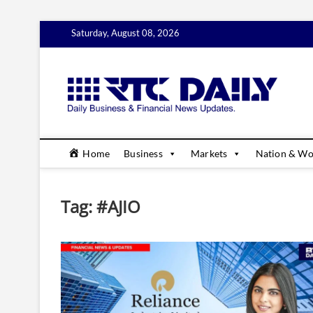
Skip
Saturday, August 08, 2026
to
content
rtc
DAILY B
Home
Business
Markets
Nation & Wo
Tag:
#AJIO