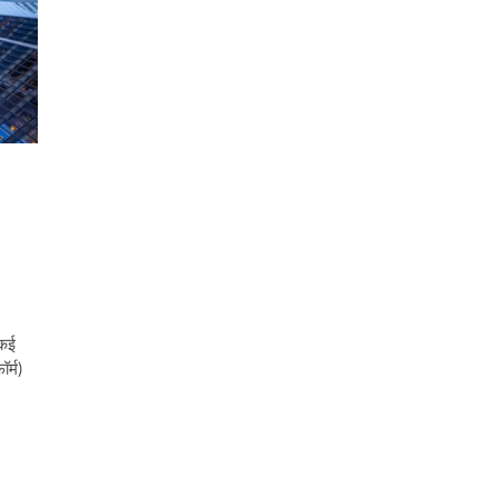
 कई
ॉर्म)