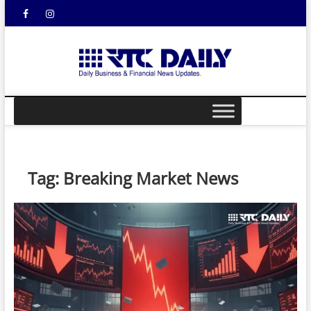
Skip
Facebook
Instagram
YouTube
to
content
rtcdail
DAILY
BUSINESS &
FINANCIAL
NEWS UPDATES
Tag:
Breaking Market News