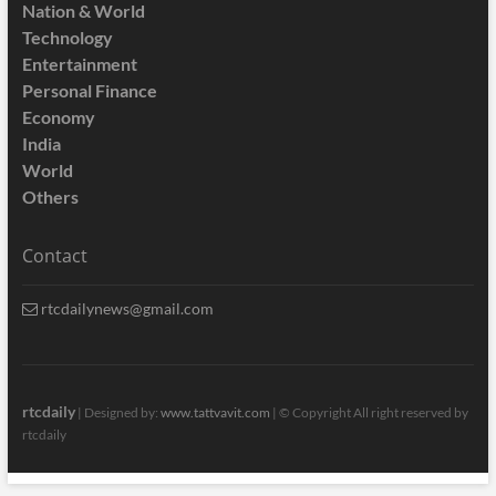
Nation & World
Technology
Entertainment
Personal Finance
Economy
India
World
Others
Contact
rtcdailynews@gmail.com
rtcdaily
| Designed by:
www.tattvavit.com
|
© Copyright All right reserved by
rtcdaily