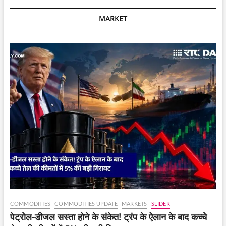
आई,
₹20
MARKET
करोड़
के
block
deal
के
बाद
तीन
दिनों
की
गिरावट
का
सिलसिला
टूट
गया
COMMODITIES
COMMODITIES UPDATE
MARKETS
SLIDER
पेट्रोल-डीजल सस्ता होने के संकेत! ट्रंप के ऐलान के बाद कच्चे