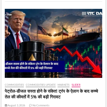
किया,
“घूस
देने
के
कोई
सबूत
नहीं
हैं।”
COMMODITIES
COMMODITIES UPDATE
MARKETS
SLIDER
पेट्रोल-डीजल सस्ता होने के संकेत! ट्रंप के ऐलान के बाद कच्चे
तेल की कीमतों में 5% की बड़ी गिरावट
August 3, 2026
No Comments