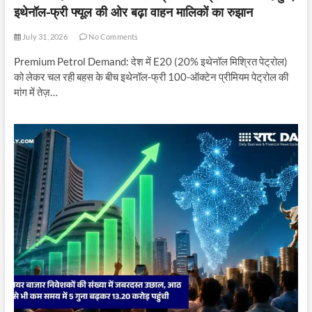
इथेनॉल-फ्री फ्यूल की ओर बढ़ा वाहन मालिकों का रुझान
July 31, 2026
No Comments
Premium Petrol Demand: देश में E20 (20% इथेनॉल मिश्रित पेट्रोल)
को लेकर चल रही बहस के बीच इथेनॉल-फ्री 100-ऑक्टेन प्रीमियम पेट्रोल की
मांग में तेज़…