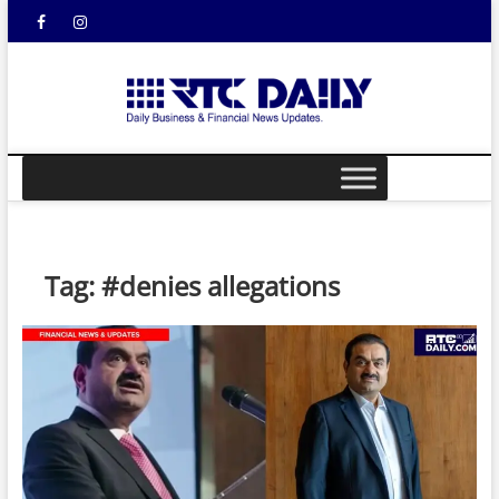
Skip
Facebook
Instagram
YouTube
to
content
rtcdail
DAILY
BUSINESS &
FINANCIAL
NEWS UPDATES
Tag:
#denies allegations