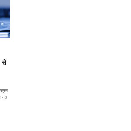
 से
 सूरत
ुजरात