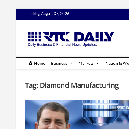
Skip
Friday, August 07, 2026
to
content
rtc
DAILY B
Home
Business
Markets
Nation & Wo
Tag:
Diamond Manufacturing