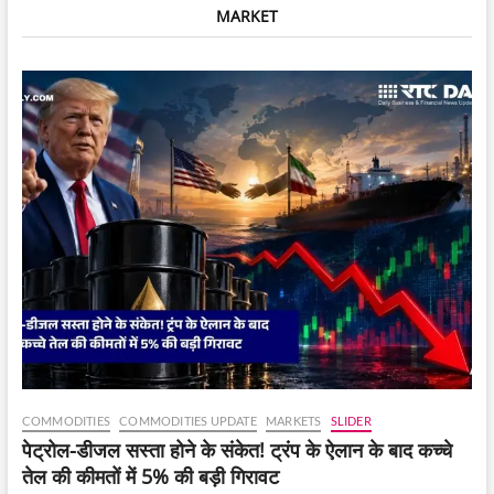
MARKET
शानदार
शुरुआत
की,
इश्यू
प्राइस
से
लगभग
50%
के
प्रीमियम
पर
लिस्ट
हुए।
COMMODITIES
COMMODITIES UPDATE
MARKETS
SLIDER
पेट्रोल-डीजल सस्ता होने के संकेत! ट्रंप के ऐलान के बाद कच्चे
तेल की कीमतों में 5% की बड़ी गिरावट