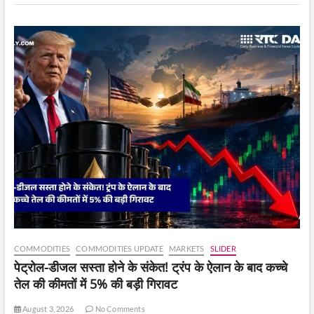
दो
साल
के
निचले
स्तर
पर
पहुंच
गया।
COMMODITIES
COMMODITIES UPDATE
MARKETS
SLIDER
पेट्रोल-डीजल सस्ता होने के संकेत! ट्रंप के ऐलान के बाद कच्चे
तेल की कीमतों में 5% की बड़ी गिरावट
August 3, 2026
No Comments