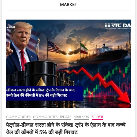
MARKET
के
नए
उच्चतम
स्तर
पर;
PayPay
हिस्सेदारी
की
बिक्री
को
2,364
करोड़
रुपये
में
मिली
मंजूरी।
COMMODITIES
COMMODITIES UPDATE
MARKETS
SLIDER
पेट्रोल-डीजल सस्ता होने के संकेत! ट्रंप के ऐलान के बाद कच्चे
तेल की कीमतों में 5% की बड़ी गिरावट