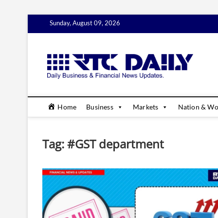
Skip
Sunday, August 09, 2026
to
content
rtc
DAILY B
Home
Business
Markets
Nation & Wo
Tag:
#GST department