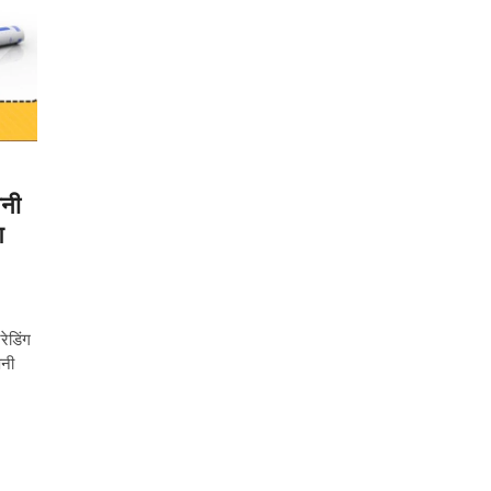
पनी
आ
रेडिंग
पनी