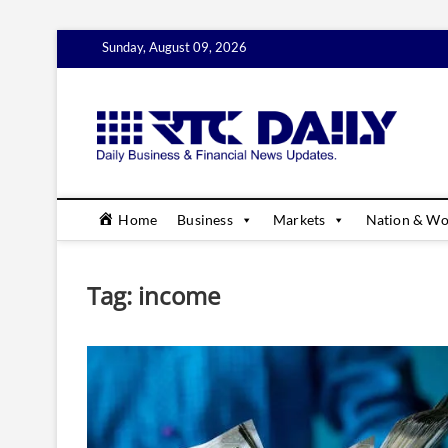
Skip
Sunday, August 09, 2026
to
content
rtc
DAILY B
Home
Business
Markets
Nation & Wo
Tag:
income