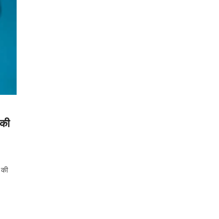
 की
 की