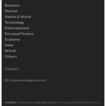
Business
Market
Nation & World
Technology
Entertainment
Personal Finance
Economy
India
World
Others
Contact
rtcdailynews@gmail.com
rtcdaily
| Designed by:
www.tattvavit.com
|
© Copyright All right reserved by