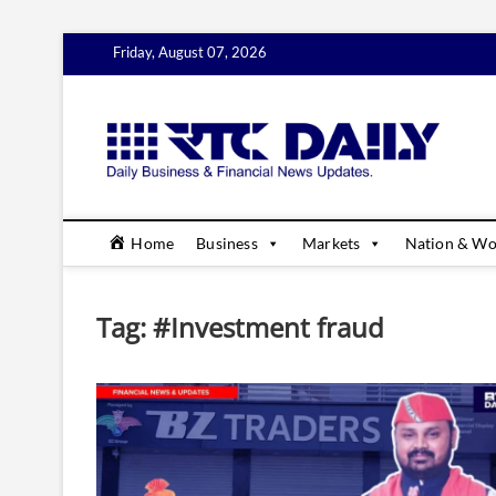
Skip
Friday, August 07, 2026
to
content
rtc
DAILY B
Home
Business
Markets
Nation & Wo
Tag:
#Investment fraud