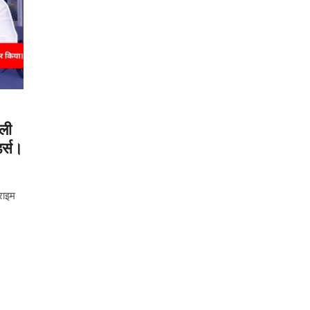
ली
र्स।
राइम