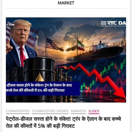
MARKET
लिस्टिंग
से
पहले
मिलेगी
शेयर
बेचने
की
सुविधा
COMMODITIES
COMMODITIES UPDATE
MARKETS
SLIDER
पेट्रोल-डीजल सस्ता होने के संकेत! ट्रंप के ऐलान के बाद कच्चे
तेल की कीमतों में 5% की बड़ी गिरावट