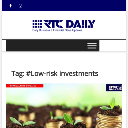
Skip
Facebook
Instagram
YouTube
to
content
rtcdail
DAILY
BUSINESS &
FINANCIAL
NEWS UPDATES
Tag:
#Low-risk investments