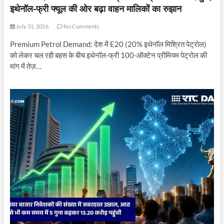
इथेनॉल-फ्री फ्यूल की ओर बढ़ा वाहन मालिकों का रुझान
July 31, 2026
No Comments
Premium Petrol Demand: देश में E20 (20% इथेनॉल मिश्रित पेट्रोल)
को लेकर चल रही बहस के बीच इथेनॉल-फ्री 100-ऑक्टेन प्रीमियम पेट्रोल की
मांग में तेज़…