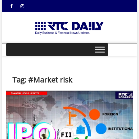
Skip
Facebook
Instagram
YouTube
to
content
rtcdail
DAILY
BUSINESS &
FINANCIAL
NEWS UPDATES
Tag:
#Market risk