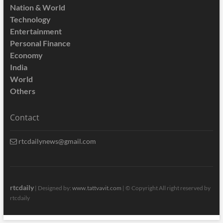
Nation & World
Technology
Entertainment
Personal Finance
Economy
India
World
Others
Contact
rtcdailynews@gmail.com
rtcdaily
| Designed by:
www.tattvavit.com
|
© Copyright All right reserved by
rtcdaily