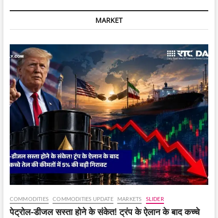
बाजारों
में
MARKET
मजबूत
IPO
पाइपलाइन
के
कारण
FII
(विदेशी
संस्थागत
निवेशकों)
के
प्रवाह
से
प्रभावित
होने
की
संभावना
बढ़
गई
है।
COMMODITIES
COMMODITIES UPDATE
MARKETS
SLIDER
पेट्रोल-डीजल सस्ता होने के संकेत! ट्रंप के ऐलान के बाद कच्चे