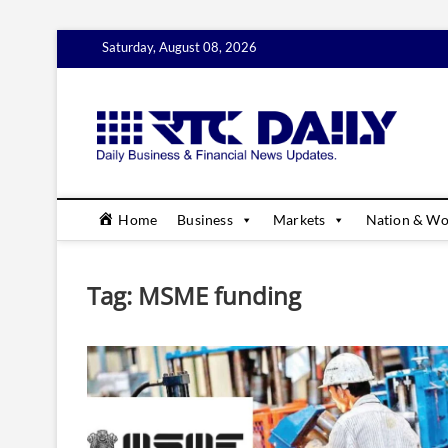
Skip
Saturday, August 08, 2026
to
content
rtc
DAILY B
Home
Business
Markets
Nation & Wo
Tag:
MSME funding