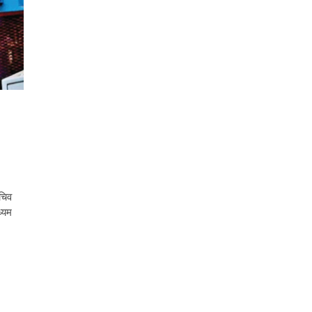
सचिव
ध्यम