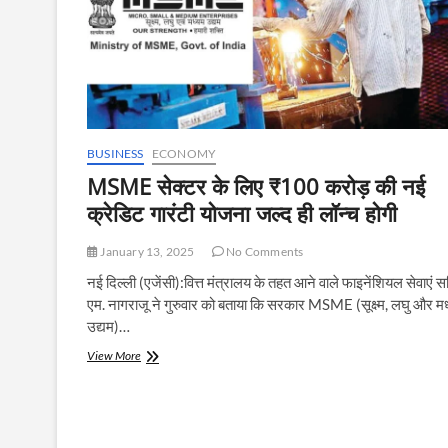
BUSINESS
ECONOMY
MSME सेक्टर के लिए ₹100 करोड़ की नई
क्रेडिट गारंटी योजना जल्द ही लॉन्च होगी
January 13, 2025
No Comments
नई दिल्ली (एजेंसी):वित्त मंत्रालय के तहत आने वाले फाइनेंशियल सेवाएं 
एम. नागराजू ने गुरुवार को बताया कि सरकार MSME (सूक्ष्म, लघु और म
उद्यम)…
MSME
View More
सेक्टर
के
लिए
₹100
करोड़