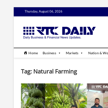
Skip
Thursday, August 06, 2026
to
content
rtc
DAILY B
Home
Business
Markets
Nation & Wo
Tag:
Natural Farming