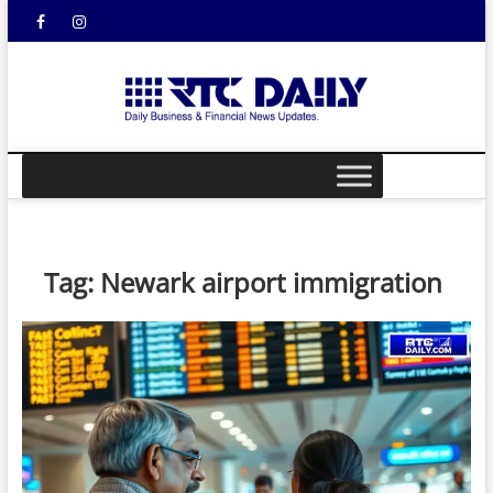
Skip
Facebook
Instagram
YouTube
to
content
rtcdail
DAILY
BUSINESS &
FINANCIAL
NEWS UPDATES
Tag:
Newark airport immigration