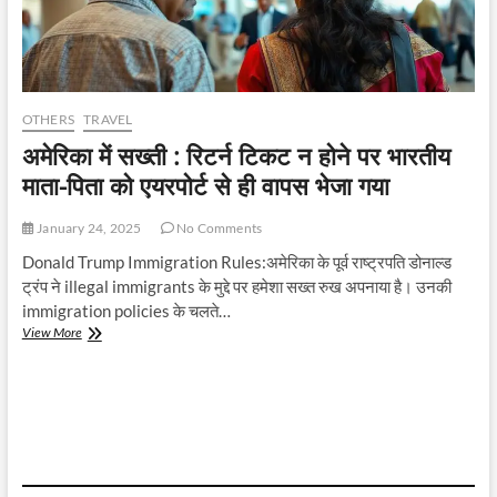
OTHERS
TRAVEL
अमेरिका में सख्ती : रिटर्न टिकट न होने पर भारतीय
माता-पिता को एयरपोर्ट से ही वापस भेजा गया
January 24, 2025
No Comments
Donald Trump Immigration Rules:अमेरिका के पूर्व राष्ट्रपति डोनाल्ड
ट्रंप ने illegal immigrants के मुद्दे पर हमेशा सख्त रुख अपनाया है। उनकी
immigration policies के चलते…
अमेरिका
View More
में
सख्ती
:
रिटर्न
टिकट
न
होने
पर