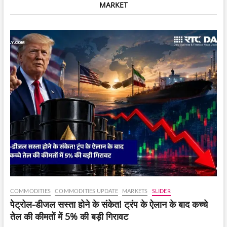
MARKET
भारतीय
माता-
पिता
को
एयरपोर्ट
से
ही
वापस
भेजा
गया
COMMODITIES
COMMODITIES UPDATE
MARKETS
SLIDER
पेट्रोल-डीजल सस्ता होने के संकेत! ट्रंप के ऐलान के बाद कच्चे
तेल की कीमतों में 5% की बड़ी गिरावट