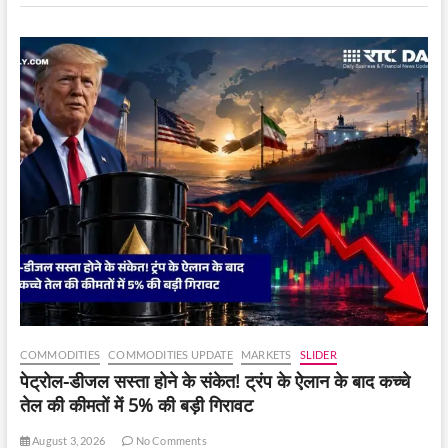
होने
पर
कोई
‘जीत’
हासिल
की
?
नियम
क्या
कहते
हैं
?
COMMODITIES
COMMODITIES UPDATE
MARKETS
SLIDER
पेट्रोल-डीजल सस्ता होने के संकेत! ट्रंप के ऐलान के बाद कच्चे
तेल की कीमतों में 5% की बड़ी गिरावट
August 3, 2026
No Comments