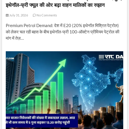
इथेनॉल-फ्री फ्यूल की ओर बढ़ा वाहन मालिकों का रुझान
July 31, 2026
No Comments
Premium Petrol Demand: देश में E20 (20% इथेनॉल मिश्रित पेट्रोल)
को लेकर चल रही बहस के बीच इथेनॉल-फ्री 100-ऑक्टेन प्रीमियम पेट्रोल की
मांग में तेज़…