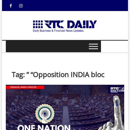
Skip
Facebook
Instagram
YouTube
to
content
rtcdail
DAILY
BUSINESS &
FINANCIAL
NEWS UPDATES
Tag:
” “Opposition INDIA bloc