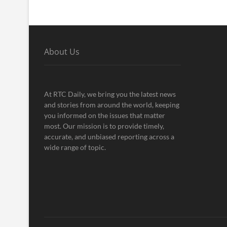
About Us
At RTC Daily, we bring you the latest news
and stories from around the world, keeping
you informed on the issues that matter
most. Our mission is to provide timely,
accurate, and unbiased reporting across a
wide range of topic.