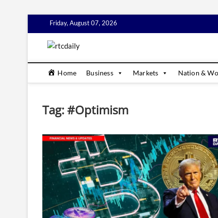
Skip
Friday, August 07, 2026
to
content
rtcdaily
DAILY BUSINESS & FINANCIAL NEWS UPDATES
Home
Business
Markets
Nation & Wo
Tag:
#Optimism