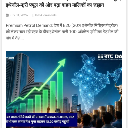
इथेनॉल-फ्री फ्यूल की ओर बढ़ा वाहन मालिकों का रुझान
July 31, 2026
No Comments
Premium Petrol Demand: देश में E20 (20% इथेनॉल मिश्रित पेट्रोल)
को लेकर चल रही बहस के बीच इथेनॉल-फ्री 100-ऑक्टेन प्रीमियम पेट्रोल की
मांग में तेज़…