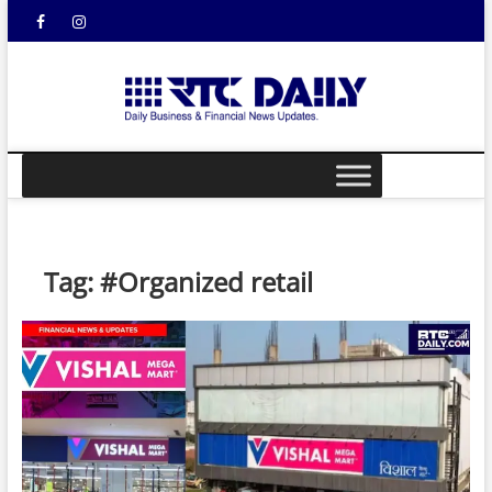
Skip
Facebook
Instagram
YouTube
to
content
rtcdail
DAILY
BUSINESS &
FINANCIAL
NEWS UPDATES
Tag:
#Organized retail