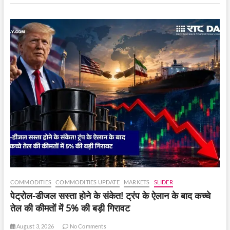
लाइनें,
लोग
परेशान,
पूर्ति
तंत्र
पर
उठे
सवाल।
COMMODITIES
COMMODITIES UPDATE
MARKETS
SLIDER
पेट्रोल-डीजल सस्ता होने के संकेत! ट्रंप के ऐलान के बाद कच्चे
तेल की कीमतों में 5% की बड़ी गिरावट
August 3, 2026
No Comments