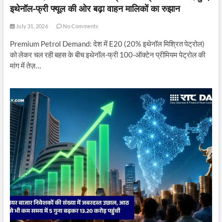
इथेनॉल-फ्री फ्यूल की ओर बढ़ा वाहन मालिकों का रुझान
July 31, 2026
No Comments
Premium Petrol Demand: देश में E20 (20% इथेनॉल मिश्रित पेट्रोल)
को लेकर चल रही बहस के बीच इथेनॉल-फ्री 100-ऑक्टेन प्रीमियम पेट्रोल की
मांग में तेज़…