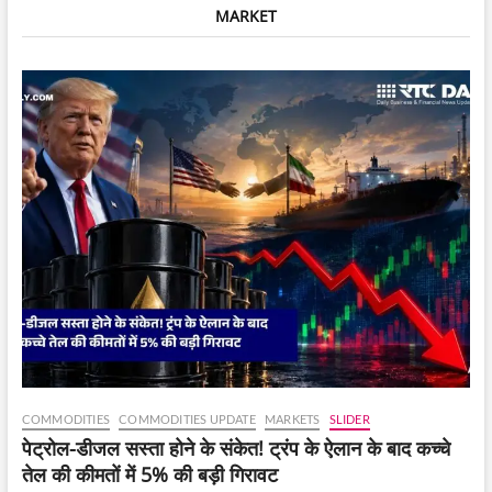
MARKET
बड़ा
कदम,
Perseverance
Rover
ने
भेजी
शानदार
सेल्फी
COMMODITIES
COMMODITIES UPDATE
MARKETS
SLIDER
पेट्रोल-डीजल सस्ता होने के संकेत! ट्रंप के ऐलान के बाद कच्चे
तेल की कीमतों में 5% की बड़ी गिरावट