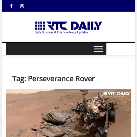
Skip
Facebook
Instagram
YouTube
to
content
rtcdail
DAILY
BUSINESS &
FINANCIAL
NEWS UPDATES
Tag:
Perseverance Rover