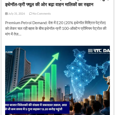
इथेनॉल-फ्री फ्यूल की ओर बढ़ा वाहन मालिकों का रुझान
July 31, 2026
No Comments
Premium Petrol Demand: देश में E20 (20% इथेनॉल मिश्रित पेट्रोल)
को लेकर चल रही बहस के बीच इथेनॉल-फ्री 100-ऑक्टेन प्रीमियम पेट्रोल की
मांग में तेज़…