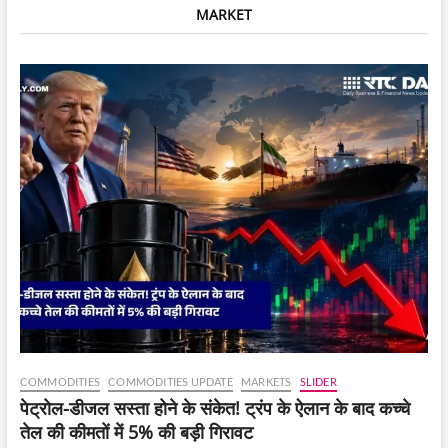
MARKET
लिए;
यहां
जानें
फॉर्म
भरने
का
तरीका,
डायरेक्ट
लिंक
और
अन्य
जानकारी।
COMMODITIES
COMMODITIES UPDATE
MARKETS
SLIDER
पेट्रोल-डीजल सस्ता होने के संकेत! ट्रंप के ऐलान के बाद कच्चे
तेल की कीमतों में 5% की बड़ी गिरावट