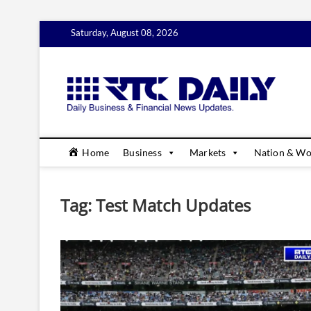
Skip
Saturday, August 08, 2026
to
content
rtc
DAILY B
Home
Business
Markets
Nation & Wo
Tag:
Test Match Updates