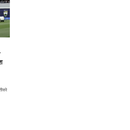
व
श
तीसरे