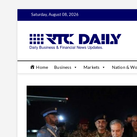
Skip
Saturday, August 08, 2026
to
content
rtc
DAILY B
Home
Business
Markets
Nation & Wo