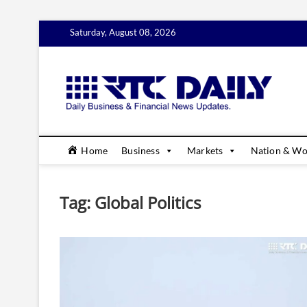
Skip
Saturday, August 08, 2026
to
content
rtc
DAILY B
Home
Business
Markets
Nation & Wo
Tag:
Global Politics