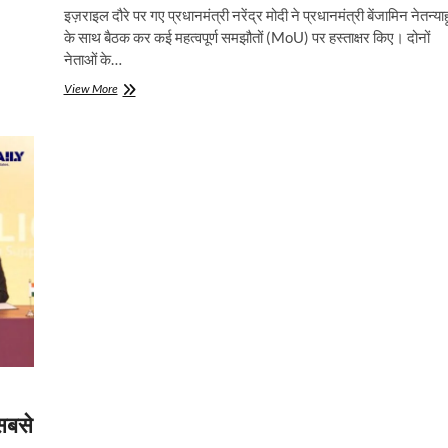
इज़राइल दौरे पर गए प्रधानमंत्री नरेंद्र मोदी ने प्रधानमंत्री बेंजामिन नेतन्याह
के साथ बैठक कर कई महत्वपूर्ण समझौतों (MoU) पर हस्ताक्षर किए। दोनों
नेताओं के…
रक्षा,
View More
सुरक्षा,
व्यापार,
टेक्नोलॉजी,
कृषि…
Narendra
Modi
और
Benjamin
Netanyahu
की
बैठक
में
कई
अहम
समझौतों
पर
हस्ताक्षर
सबसे