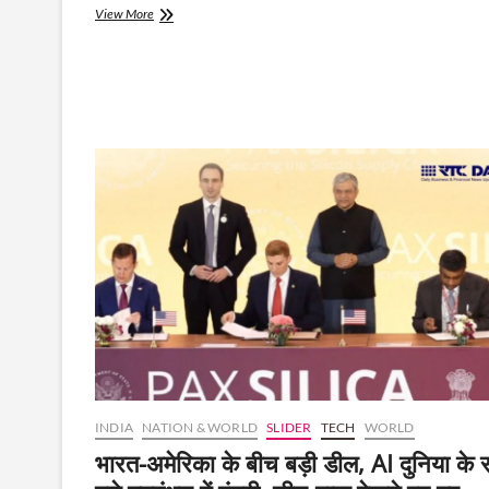
“ईरान
View More
ने
ChatGPT
से
लिखा
सीजफायर
ड्राफ्ट”
–
अमेरिकी
उपराष्ट्रपति
का
दावा
INDIA
NATION & WORLD
SLIDER
TECH
WORLD
भारत-अमेरिका के बीच बड़ी डील, AI दुनिया के 