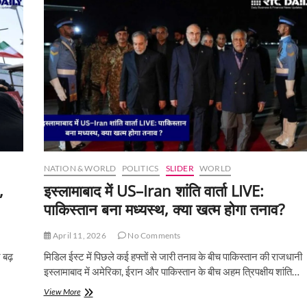
पर
ईरान
का
तंज,
कहा-
बकवास
बंद
करो
और
भारत
आकर
देखो
NATION & WORLD
POLITICS
SLIDER
WORLD
,
इस्लामाबाद में US–Iran शांति वार्ता LIVE:
पाकिस्तान बना मध्यस्थ, क्या खत्म होगा तनाव?
April 11, 2026
No Comments
 बढ़
मिडिल ईस्ट में पिछले कई हफ्तों से जारी तनाव के बीच पाकिस्तान की राजधानी
इस्लामाबाद में अमेरिका, ईरान और पाकिस्तान के बीच अहम त्रिपक्षीय शांति…
इस्लामाबाद
View More
में