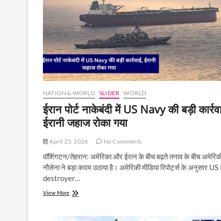
बातचीत
के
संकेत,
लेबनान-
इजरायल
युद्धविराम
45
दिन
बढ़ा
NATION & WORLD
SLIDER
WORLD
ईरान पोर्ट नाकेबंदी में US Navy की बड़ी कार्रव
ईरानी जहाज रोका गया
April 25, 2026
No Comments
वॉशिंगटन/तेहरान: अमेरिका और ईरान के बीच बढ़ते तनाव के बीच अमेरिक
नौसेना ने बड़ा कदम उठाया है। अमेरिकी मीडिया रिपोर्ट्स के अनुसार U
destroyer…
ईरान
View More
पोर्ट
नाकेबंदी
में