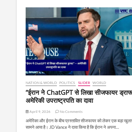
परमाणु
अधिकार
छोड़ने
से
किया
इनकार,
अमेरिका
से
टकराव
बढ़ा
NATION & WORLD
POLITICS
SLIDER
WORLD
“ईरान ने ChatGPT से लिखा सीजफायर ड्राफ्
अमेरिकी उपराष्ट्रपति का दावा
April 9, 2026
No Comments
अमेरिका और ईरान के बीच प्रस्तावित सीजफायर को लेकर एक बड़ा खुला
सामने आया है। JD Vance ने दावा किया है कि ईरान ने अपना…