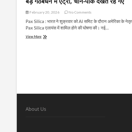
बड़े गठबंधन में एंट्री, चीन-पाक देखते रह गए
February 20, 2026
No Comments
Pax Silica : भारत ने शुक्रवार को AI समिट के दौरान अमेरिका के नेतृत्
Pax Silica एलायंस में शामिल होने की घोषणा की। नई…
भारत-
View More
अमेरिका
के
बीच
बड़ी
डील,
AI
दुनिया
के
सबसे
बड़े
गठबंधन
में
एंट्री,
About Us
चीन-
पाक
देखते
रह
गए