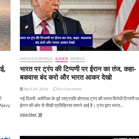
प्रशासन
बोला-
‘संघर्ष
खत्म’,
कांग्रेस
में
छिड़ी
बहस
NATION & WORLD
SLIDER
WORLD
ाई,
भारत पर ट्रंप की टिप्पणी पर ईरान का तंज, कहा-
बकवास बंद करो और भारत आकर देखो
April 24, 2026
No Comments
ी
नई दिल्ली: अमेरिका के पूर्व राष्ट्रपति डोनाल्ड ट्रंप की भारत विरोधी टिप्पणी प
S Navy
ईरान की ओर से तीखी प्रतिक्रिया सामने आई है। ट्रंप द्वारा भारत…
भारत
View More
पर
ट्रंप
की
टिप्पणी