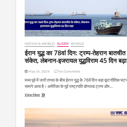
NATION & WORLD
SLIDER
WORLD
ईरान युद्ध का 78वां दिन: ट्रम्प-तेहरान बातचीत
संकेत, लेबनान-इजरायल युद्धविराम 45 दिन बढ़ा
May 16, 2026
No Comments
मध्य पूर्व में जारी तनाव के बीच ईरान युद्ध के 78वें दिन बड़ा कूटनीतिक घ
सामने आया है। अमेरिका के पूर्व राष्ट्रपति डोनाल्ड ट्रम्प और…
ईरान
View More
युद्ध
का
78वां
दिन:
ट्रम्प-
तेहरान