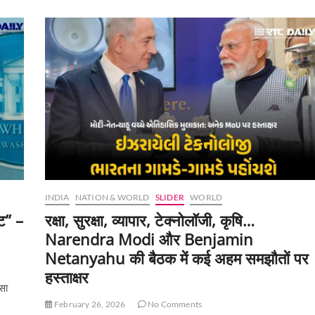
US–
Iran
शांति
वार्ता
LIVE:
पाकिस्तान
बना
मध्यस्थ,
क्या
खत्म
होगा
तनाव?
INDIA
NATION & WORLD
SLIDER
WORLD
ट” –
रक्षा, सुरक्षा, व्यापार, टेक्नोलॉजी, कृषि…
Narendra Modi और Benjamin
Netanyahu की बैठक में कई अहम समझौतों पर
हस्ताक्षर
सा
February 26, 2026
No Comments