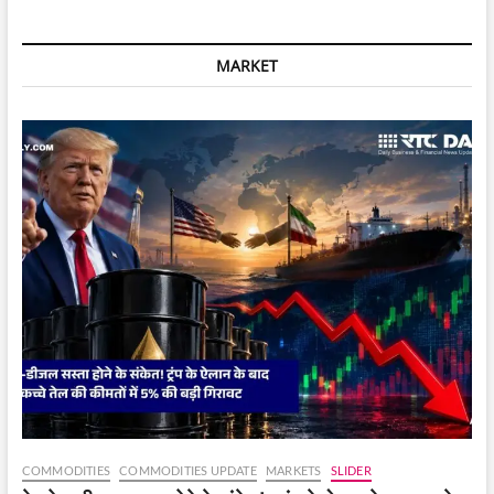
MARKET
COMMODITIES
COMMODITIES UPDATE
MARKETS
SLIDER