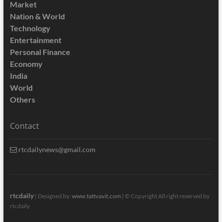
Market
Nation & World
Technology
Entertainment
Personal Finance
Economy
India
World
Others
Contact
rtcdailynews@gmail.com
rtcdaily
| Designed by:
www.tattvavit.com
|
© Copyright All right reserved by
rtcdaily