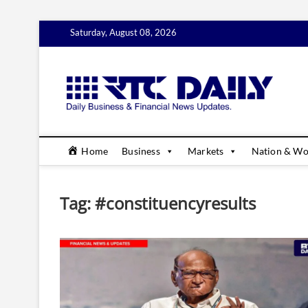
Skip
Saturday, August 08, 2026
to
content
rtc
DAILY B
Home
Business
Markets
Nation & Wo
Tag:
#constituencyresults