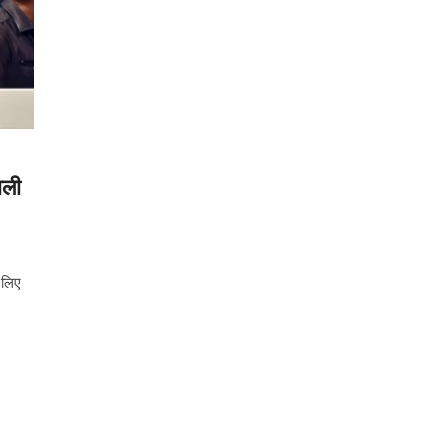
ाली
 लिए