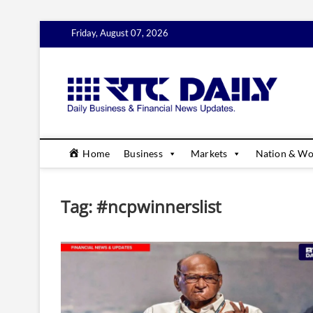
Skip
Friday, August 07, 2026
to
content
rtc
DAILY B
Home
Business
Markets
Nation & Wo
Tag:
#ncpwinnerslist