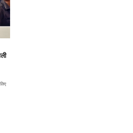
ाली
 लिए