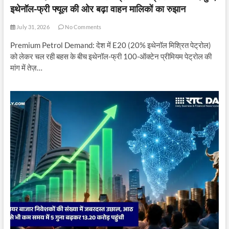
इथेनॉल-फ्री फ्यूल की ओर बढ़ा वाहन मालिकों का रुझान
July 31, 2026
No Comments
Premium Petrol Demand: देश में E20 (20% इथेनॉल मिश्रित पेट्रोल)
को लेकर चल रही बहस के बीच इथेनॉल-फ्री 100-ऑक्टेन प्रीमियम पेट्रोल की
मांग में तेज़…