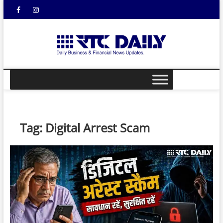
Skip
Facebook
Instagram
YouTube
to
content
rtcdail
DAILY
BUSINESS &
FINANCIAL
NEWS UPDATES
Tag:
Digital Arrest Scam