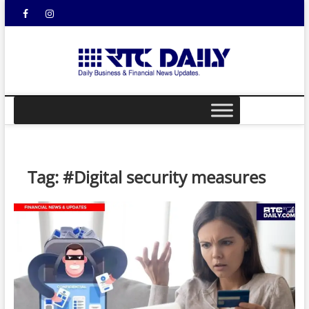
Skip
Facebook
Instagram
YouTube
to
content
rtcdail
DAILY
BUSINESS &
FINANCIAL
NEWS UPDATES
Tag:
#Digital security measures