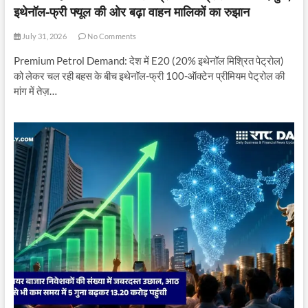
इथेनॉल-फ्री फ्यूल की ओर बढ़ा वाहन मालिकों का रुझान
July 31, 2026
No Comments
Premium Petrol Demand: देश में E20 (20% इथेनॉल मिश्रित पेट्रोल)
को लेकर चल रही बहस के बीच इथेनॉल-फ्री 100-ऑक्टेन प्रीमियम पेट्रोल की
मांग में तेज़…