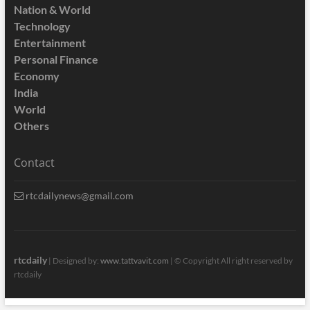
Nation & World
Technology
Entertainment
Personal Finance
Economy
India
World
Others
Contact
rtcdailynews@gmail.com
rtcdaily
| Designed by:
www.tattvavit.com
|
© Copyright All right reserved by
rtcdaily