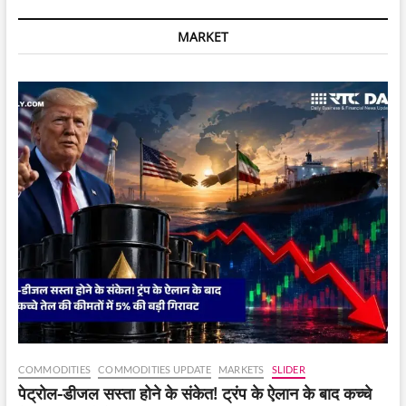
का
केस
MARKET
दर्ज,
जानें
सरदार
धाम
और
खोडल
धाम
ने
क्या
कहा?
COMMODITIES
COMMODITIES UPDATE
MARKETS
SLIDER
पेट्रोल-डीजल सस्ता होने के संकेत! ट्रंप के ऐलान के बाद कच्चे