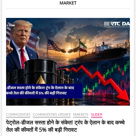
MARKET
दर्ज,
जानें
सरदार
धाम
और
खोडल
धाम
ने
क्या
कहा?
COMMODITIES
COMMODITIES UPDATE
MARKETS
SLIDER
पेट्रोल-डीजल सस्ता होने के संकेत! ट्रंप के ऐलान के बाद कच्चे
तेल की कीमतों में 5% की बड़ी गिरावट