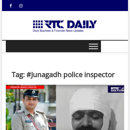
Skip
Facebook
Instagram
YouTube
to
content
rtcdail
DAILY
BUSINESS &
FINANCIAL
NEWS UPDATES
Tag:
#Junagadh police inspector